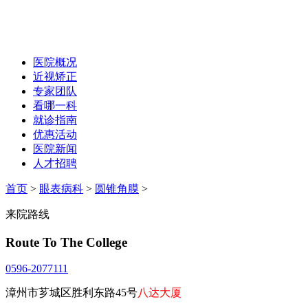
医院概况
近视矫正
专家团队
看哪一科
就诊指南
优惠活动
医院新闻
人才招聘
首页
>
眼表病科
>
圆锥角膜
>
来院路线
Route To The College
0596-2077111
漳州市芗城区胜利东路45号
八达大厦