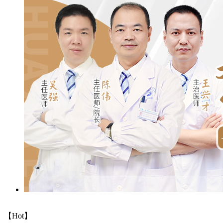
【Hot】