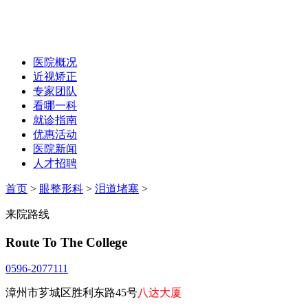
医院概况
近视矫正
专家团队
看哪一科
就诊指南
优惠活动
医院新闻
人才招聘
首页
>
眼整形科
>
泪道堵塞
>
来院路线
Route To The College
0596-2077111
漳州市芗城区胜利东路45号
八达大厦