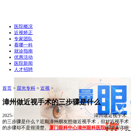
医院概况
近视矫正
专家团队
看哪一科
就诊指南
优惠活动
医院新闻
人才招聘
首页
>
屈光专科
>
近视
>
漳州做近视手术的三步骤是什么
2025-10-10 作者：hxyk
字体大小:
A+
A-
漳州做近视手术
的三步骤是什么？近期漳州朋友想做近视手术，但对近视手术
的步骤却不是很清楚。
厦门眼科中心漳州眼科医院
医生来详细